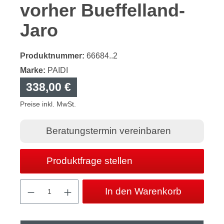
vorher Bueffelland-
Jaro
Produktnummer:
66684..2
Marke:
PAIDI
338,00 €
Preise inkl. MwSt.
Beratungstermin vereinbaren
Produktfrage stellen
Produkt Anzahl: Gib den gewünschten Wert
In den Warenkorb