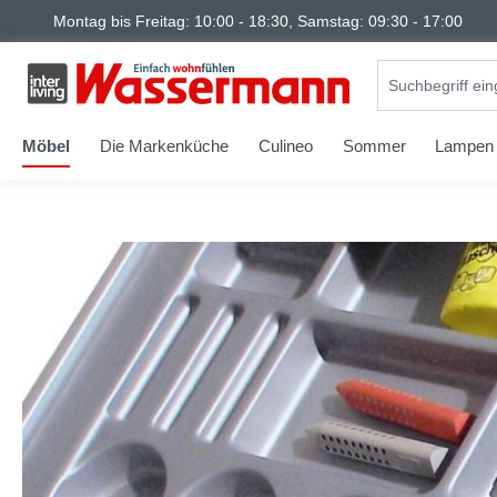
Montag bis Freitag: 10:00 - 18:30, Samstag: 09:30 - 17:00
springen
Zur Hauptnavigation springen
Möbel
Die Markenküche
Culineo
Sommer
Lampen
Bildergalerie überspringen