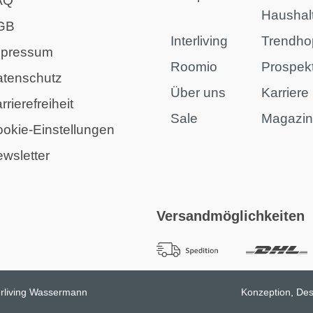
AQ
Haushal
GB
Interliving
Trendho
mpressum
Roomio
Prospek
atenschutz
Über uns
Karriere
rrierefreiheit
Sale
Magazi
okie-Einstellungen
wsletter
Versandmöglichkeiten
erliving Wassermann
Konzeption, Des