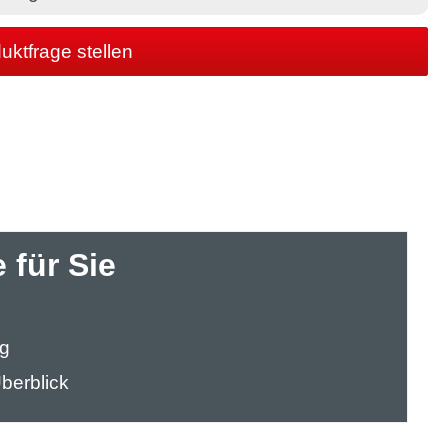
uktfrage stellen
 für Sie
ng
berblick