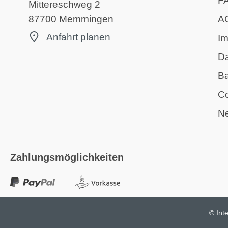
F
Mittereschweg 2
A
87700 Memmingen
Anfahrt planen
I
D
Ba
Co
Ne
Zahlungsmöglichkeiten
© Int