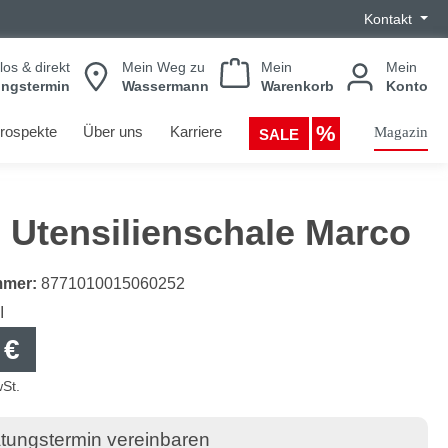
Kontakt
los & direkt
Mein Weg zu
Mein
Mein
ungstermin
Wassermann
Warenkorb
Konto
rospekte
Über uns
Karriere
Magazin
SALE
 Utensilienschale Marco
mmer:
8771010015060252
I
 €
wSt.
tungstermin vereinbaren