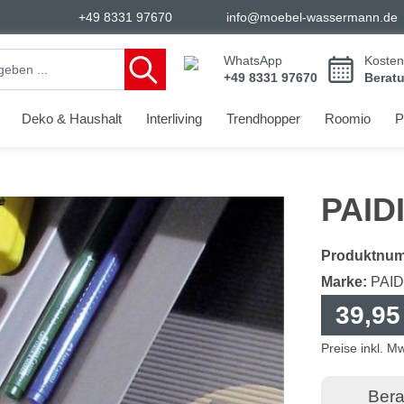
+49 8331 97670
info@moebel-wassermann.de
WhatsApp
Kosten
+49 8331 97670
Berat
Deko & Haushalt
Interliving
Trendhopper
Roomio
P
PAIDI
Produktnu
Marke:
PAID
39,95
Preise inkl. M
Bera