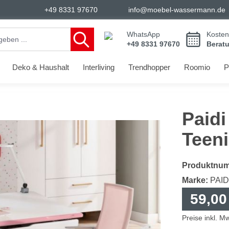
+49 8331 97670
info@moebel-wassermann.de
WhatsApp
Kosten
+49 8331 97670
Berat
Deko & Haushalt
Interliving
Trendhopper
Roomio
P
Paidi
Teen
Produktnu
Marke:
PAID
59,00
Preise inkl. M