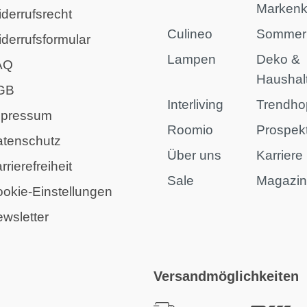
Marken
derrufsrecht
Culineo
Sommer
derrufsformular
Lampen
Deko &
AQ
Haushal
GB
Interliving
Trendho
mpressum
Roomio
Prospek
atenschutz
Über uns
Karriere
rrierefreiheit
Sale
Magazi
okie-Einstellungen
wsletter
Versandmöglichkeiten