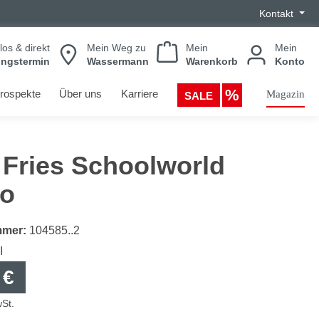
Kontakt
los & direkt
Mein Weg zu
Mein
Mein
ungstermin
Wassermann
Warenkorb
Konto
rospekte
Über uns
Karriere
Magazin
SALE
 Fries Schoolworld
io
mmer:
104585..2
I
 €
wSt.