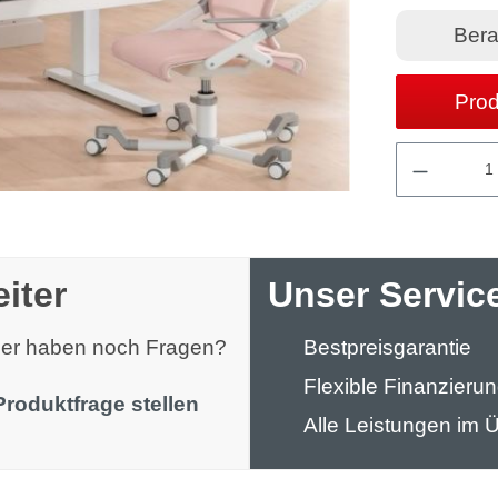
Bera
Prod
Produkt 
iter
Unser Service
oder haben noch Fragen?
Bestpreisgarantie
Flexible Finanzieru
Produktfrage stellen
Alle Leistungen im Ü