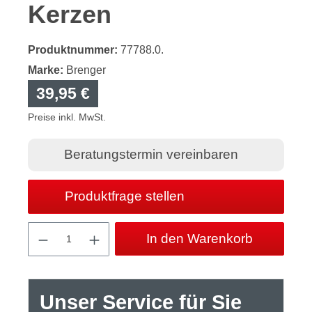
Kerzen
Produktnummer:
77788.0.
Marke:
Brenger
39,95 €
Preise inkl. MwSt.
Beratungstermin vereinbaren
Produktfrage stellen
Produkt Anzahl: Gib den gewünschten Wert
In den Warenkorb
Unser Service für Sie