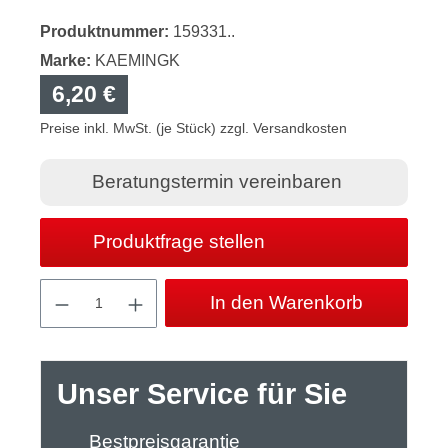
Produktnummer:
159331..
Marke:
KAEMINGK
6,20 €
Preise inkl. MwSt. (je Stück) zzgl. Versandkosten
Beratungstermin vereinbaren
Produktfrage stellen
Produkt Anzahl: Gib den gewünschten Wert
In den Warenkorb
Unser Service für Sie
Bestpreisgarantie