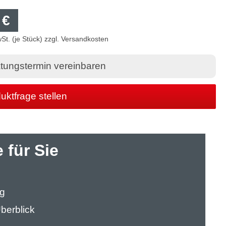
 €
wSt. (je Stück) zzgl. Versandkosten
tungstermin vereinbaren
uktfrage stellen
 für Sie
ng
berblick