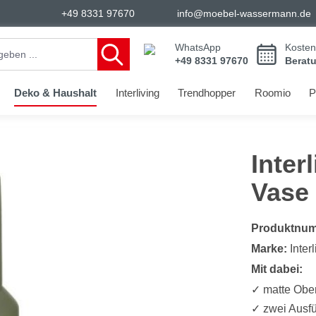
+49 8331 97670
info@moebel-wassermann.de
WhatsApp
Kosten
+49 8331 97670
Berat
Deko & Haushalt
Interliving
Trendhopper
Roomio
P
Inte
Vase 
Produktnu
Marke:
Inter
Mit dabei:
✓ matte Ober
✓ zwei Ausfü