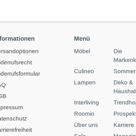
nformationen
Menü
rsandoptionen
Möbel
Die
Marken
derrufsrecht
Culineo
Sommer
derrufsformular
Lampen
Deko &
AQ
Haushal
GB
Interliving
Trendho
mpressum
Roomio
Prospek
atenschutz
Über uns
Karriere
rrierefreiheit