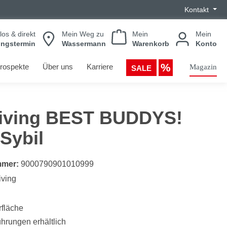
Kontakt
los & direkt
Mein Weg zu
Mein
Mein
ungstermin
Wassermann
Warenkorb
Konto
rospekte
Über uns
Karriere
Magazin
SALE
rliving BEST BUDDYS!
Sybil
mmer:
9000790901010999
living
fläche
hrungen erhältlich