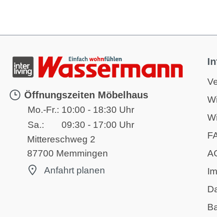
I
Ve
Öffnungszeiten Möbelhaus
Wi
Mo.-Fr.:
10:00 - 18:30 Uhr
Wi
Sa.:
09:30 - 17:00 Uhr
F
Mittereschweg 2
A
87700 Memmingen
Anfahrt planen
I
D
Ba