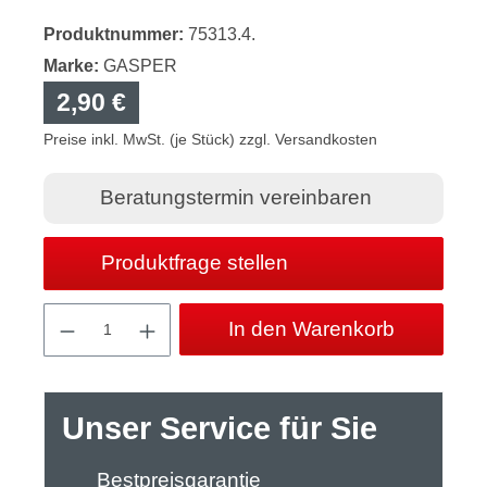
Produktnummer:
75313.4.
Marke:
GASPER
2,90 €
Preise inkl. MwSt. (je Stück) zzgl. Versandkosten
Beratungstermin vereinbaren
Produktfrage stellen
Produkt Anzahl: Gib den gewünschten Wert
In den Warenkorb
Unser Service für Sie
Bestpreisgarantie