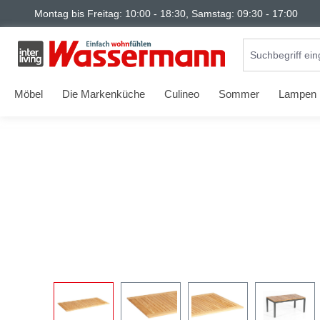
Montag bis Freitag: 10:00 - 18:30, Samstag: 09:30 - 17:00
springen
Zur Hauptnavigation springen
Möbel
Die Markenküche
Culineo
Sommer
Lampen
Bildergalerie überspringen