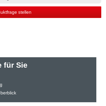
uktfrage stellen
 für Sie
ng
berblick