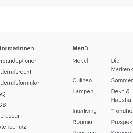
nformationen
Menü
rsandoptionen
Möbel
Die
Marken
derrufsrecht
Culineo
Sommer
derrufsformular
Lampen
Deko &
AQ
Haushal
GB
Interliving
Trendho
mpressum
Roomio
Prospek
atenschutz
Über uns
Karriere