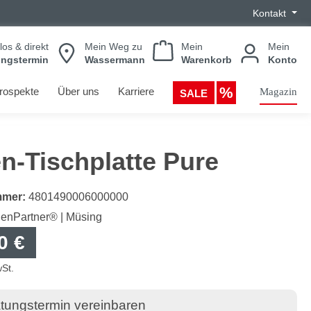
Kontakt
los & direkt
Mein Weg zu
Mein
Mein
ungstermin
Wassermann
Warenkorb
Konto
rospekte
Über uns
Karriere
Magazin
SALE
n-Tischplatte Pure
mmer:
4801490006000000
enPartner® | Müsing
0 €
wSt.
tungstermin vereinbaren