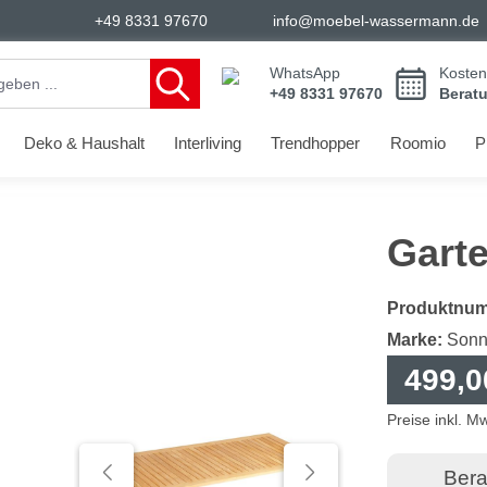
+49 8331 97670
info@moebel-wassermann.de
WhatsApp
Kosten
+49 8331 97670
Berat
Deko & Haushalt
Interliving
Trendhopper
Roomio
P
Garte
Produktnu
Marke:
Sonn
499,0
Preise inkl. M
Bera