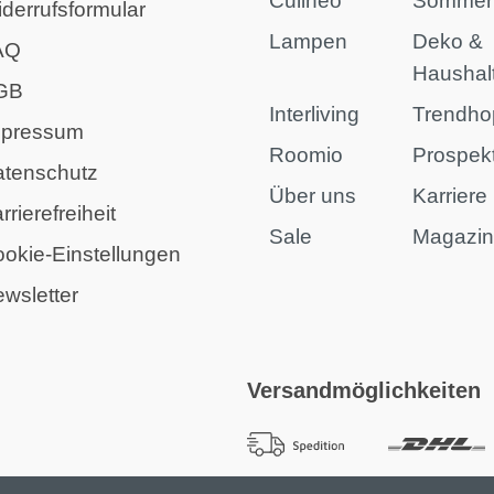
Culineo
Sommer
derrufsformular
Lampen
Deko &
AQ
Haushal
GB
Interliving
Trendho
mpressum
Roomio
Prospek
atenschutz
Über uns
Karriere
rrierefreiheit
Sale
Magazi
okie-Einstellungen
wsletter
Versandmöglichkeiten