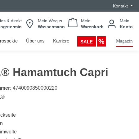
Kontakt
los & direkt
Mein Weg zu
Mein
Mein
ungstermin
Wassermann
Warenkorb
Konto
rospekte
Über uns
Karriere
Magazin
SALE
.® Hamamtuch Capri
mmer:
4740090850000220
.®
ckseite
en
umwolle