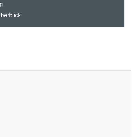
ng
berblick