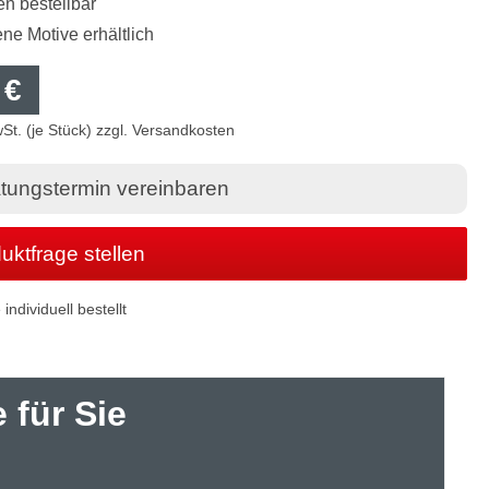
en bestellbar
ne Motive erhältlich
 €
wSt. (je Stück) zzgl. Versandkosten
tungstermin vereinbaren
uktfrage stellen
individuell bestellt
 für Sie