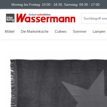
Montag bis Freitag: 10:00 - 18:30, Samstag: 09:30 - 17:00
springen
Zur Hauptnavigation springen
Möbel
Die Markenküche
Culineo
Sommer
Lampen
Bildergalerie überspringen