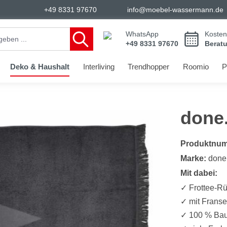
+49 8331 97670
info@moebel-wassermann.de
WhatsApp
Kosten
+49 8331 97670
Berat
Deko & Haushalt
Interliving
Trendhopper
Roomio
P
done
Produktnu
Marke:
done
Mit dabei:
✓ Frottee-Rü
✓ mit Frans
✓ 100 % Ba