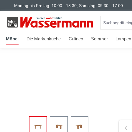
Montag bis Freitag: 10:00 - 18:30, Samstag: 09:30 - 17:00
springen
Zur Hauptnavigation springen
Möbel
Die Markenküche
Culineo
Sommer
Lampen
Bildergalerie überspringen