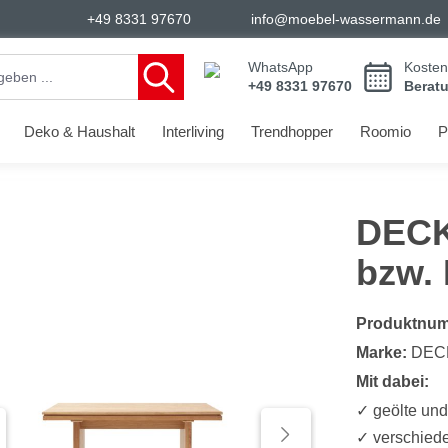
+49 8331 97670
info@moebel-wassermann.de
WhatsApp
Kosten
+49 8331 97670
Berat
Deko & Haushalt
Interliving
Trendhopper
Roomio
P
DECK
bzw. 
Produktnu
Marke:
DEC
Mit dabei:
✓ geölte und
✓ verschiede