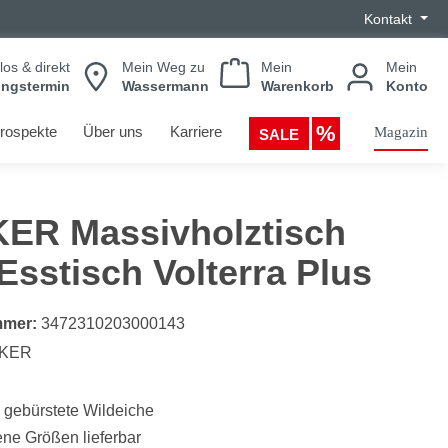
Kontakt
los & direkt
Mein Weg zu
Mein
Mein
ungstermin
Wassermann
Warenkorb
Konto
rospekte
Über uns
Karriere
Magazin
SALE
ER Massivholztisch
Esstisch Volterra Plus
mmer:
3472310203000143
KER
 gebürstete Wildeiche
ne Größen lieferbar