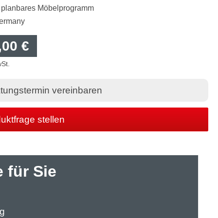
ll planbares Möbelprogramm
Germany
,00 €
wSt.
tungstermin vereinbaren
uktfrage stellen
 für Sie
ng