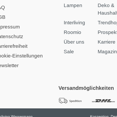
Lampen
Deko &
AQ
Haushal
GB
Interliving
Trendho
mpressum
Roomio
Prospek
atenschutz
Über uns
Karriere
rrierefreiheit
Sale
Magazi
okie-Einstellungen
wsletter
Versandmöglichkeiten
erliving Wassermann
Konzeption, Des