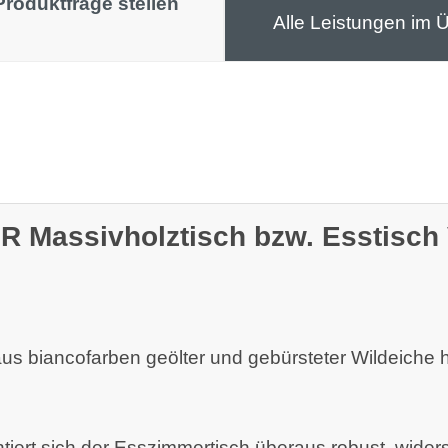
Produktfrage stellen
Alle Leistungen im Ü
 Massivholztisch bzw. Esstisch V
us biancofarben geölter und gebürsteter Wildeiche he
entiert sich der Esszimmertisch überaus robust, wide