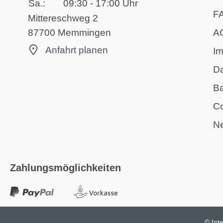
Sa.:
09:30 - 17:00 Uhr
F
Mittereschweg 2
A
87700 Memmingen
Anfahrt planen
I
D
Ba
Co
Ne
Zahlungsmöglichkeiten
© Int