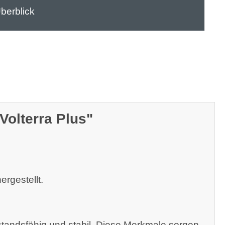
berblick
olterra Plus"
rgestellt.
rstandsfähig und stabil. Diese Merkmale sorgen