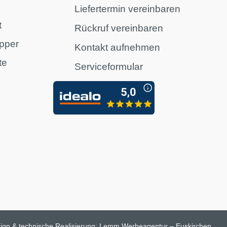
Liefertermin vereinbaren
t
Rückruf vereinbaren
pper
Kontakt aufnehmen
te
Serviceformular
n
ign & technische Realisierung:
Lemm Werbeagentur – Euskirchen