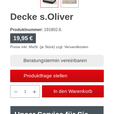
Decke s.Oliver
Produktnummer:
191802.6.
19,95 €
Preise inkl. MwSt. (je Stück) zzgl. Versandkosten
Beratungstermin vereinbaren
Produktfrage stellen
Produkt Anzahl: Gib den gewünschten Wert
In den Warenkorb