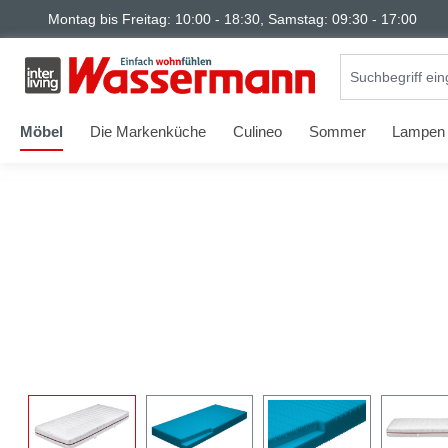
Montag bis Freitag: 10:00 - 18:30, Samstag: 09:30 - 17:00
springen
Zur Hauptnavigation springen
Möbel
Die Markenküche
Culineo
Sommer
Lampen
Bildergalerie überspringen