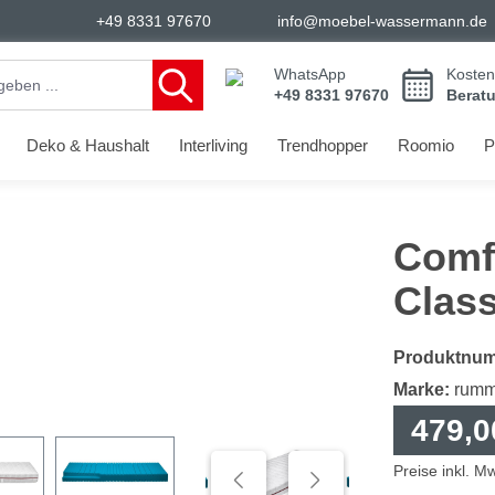
+49 8331 97670
info@moebel-wassermann.de
WhatsApp
Kosten
+49 8331 97670
Berat
Deko & Haushalt
Interliving
Trendhopper
Roomio
P
Comf
Class
Produktnu
Marke:
rumm
479,0
Preise inkl. M