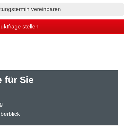
tungstermin vereinbaren
uktfrage stellen
 für Sie
ng
berblick