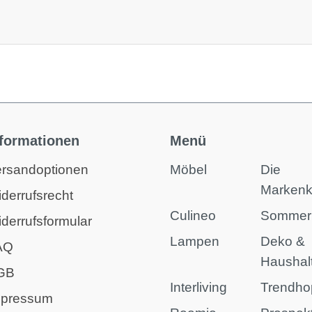
nformationen
Menü
rsandoptionen
Möbel
Die
Marken
derrufsrecht
Culineo
Sommer
derrufsformular
Lampen
Deko &
AQ
Haushal
GB
Interliving
Trendho
mpressum