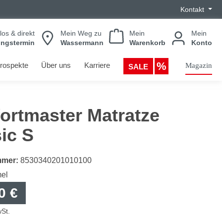
Kontakt
los & direkt
Mein Weg zu
Mein
Mein
ungstermin
Wassermann
Warenkorb
Konto
rospekte
Über uns
Karriere
Magazin
SALE
ortmaster Matratze
ic S
mmer:
8530340201010100
el
0 €
wSt.