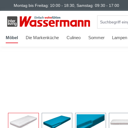
Montag bis Freitag: 10:00 - 18:30, Samstag: 09:30 - 17:00
springen
Zur Hauptnavigation springen
Möbel
Die Markenküche
Culineo
Sommer
Lampen
Bildergalerie überspringen