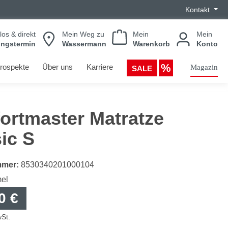
Kontakt
los & direkt
Mein Weg zu
Mein
Mein
ungstermin
Wassermann
Warenkorb
Konto
rospekte
Über uns
Karriere
Magazin
SALE
ortmaster Matratze
ic S
mmer:
8530340201000104
el
0 €
wSt.