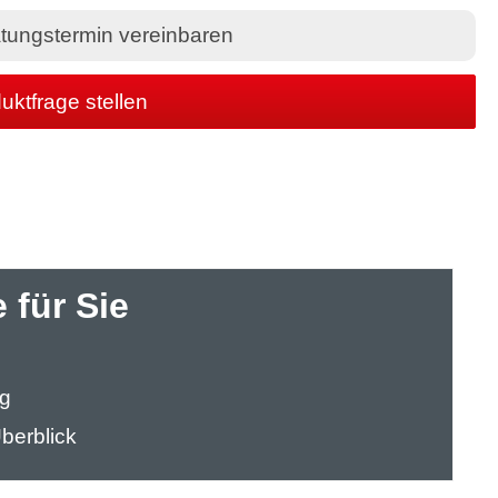
tungstermin vereinbaren
uktfrage stellen
 für Sie
ng
berblick