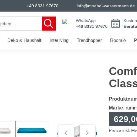
+49 8331 97670
info@moebel-wassermann.de
WhatsApp
Kosten
+49 8331 97670
Berat
Deko & Haushalt
Interliving
Trendhopper
Roomio
P
Comf
Class
Produktnu
Marke:
rumm
629,0
Preise inkl. M