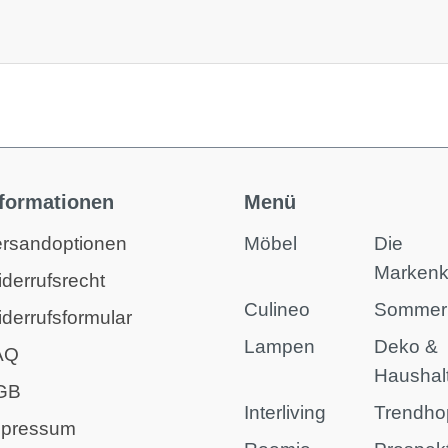
nformationen
Menü
rsandoptionen
Möbel
Die
Marken
derrufsrecht
Culineo
Sommer
derrufsformular
Lampen
Deko &
AQ
Haushal
GB
Interliving
Trendho
mpressum