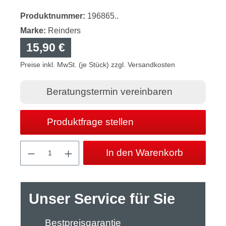
Produktnummer:
196865..
Marke:
Reinders
15,90 €
Preise inkl. MwSt. (je Stück) zzgl. Versandkosten
Beratungstermin vereinbaren
Produktfrage stellen
Produkt Anzahl: Gib den gewünschten Wert
In den Warenkorb
Unser Service für Sie
Bestpreisgarantie